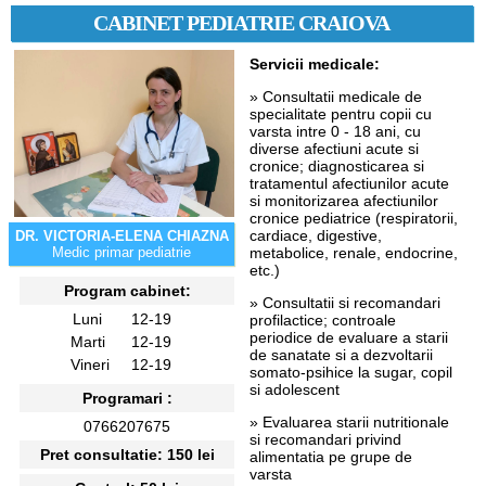
CABINET PEDIATRIE CRAIOVA
Servicii medicale:
» Consultatii medicale de
specialitate pentru copii cu
varsta intre 0 - 18 ani, cu
diverse afectiuni acute si
cronice; diagnosticarea si
tratamentul afectiunilor acute
si monitorizarea afectiunilor
cronice pediatrice (respiratorii,
cardiace, digestive,
DR. VICTORIA-ELENA CHIAZNA
metabolice, renale, endocrine,
Medic primar pediatrie
etc.)
Program cabinet:
» Consultatii si recomandari
Luni
12-19
profilactice; controale
periodice de evaluare a starii
Marti
12-19
de sanatate si a dezvoltarii
Vineri
12-19
somato-psihice la sugar, copil
si adolescent
Programari :
» Evaluarea starii nutritionale
0766207675
si recomandari privind
Pret consultatie: 150 lei
alimentatia pe grupe de
varsta